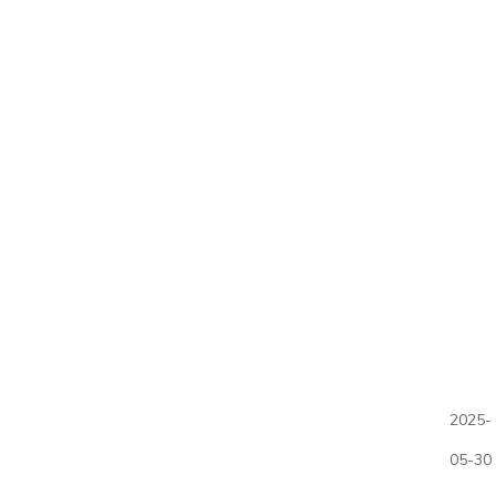
主机蛋的一封信
亲爱的朋友们，
你是否曾想过，你的梦想会像一只蛋一样，
静静地等待着破壳而出，最终展翅飞翔？现在，
主机蛋为你提供了这个机会！就像蛋壳里的小生
命，借助我们的支持，你的网站将破壳而出，飞
向更加广阔的天地。
2025-
主机蛋深知，许多刚刚起步的朋友在追寻梦
05-30
想的过程中，资金往往是一个难题。我们为此准