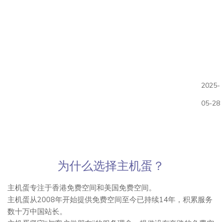
备了免费的空间，让你从一开始就可以无忧起
航。无论你是要搭建个人博客、展示企业形象，
还是发布富有创意的作品，主机蛋都将为你提供
强有力的支持，让你的网站从一个小小的蛋壳，
逐渐孵化成翱翔的雄鹰。
2025-
为什么选择主机蛋？我们的服务器就像是温
暖的孵化器，稳定而可靠，确保你的网站能够24
05-28
小时不断成长。我们强大的技术团队，将是你最
坚实的后盾，随时为你提供支持与帮助。更重要
的是，我们提供了宽广的存储空间和丰富的搭建
工具，帮助你快速打造出一个独一无二的网站，
为什么选择主机蛋？
让你的梦想从蛋壳到翅膀，一步步实现。
主机蛋专注于香港免费空间和美国免费空间。
主机蛋相信，每一个有梦想的人，都应该有
主机蛋从2008年开始提供免费空间至今已持续14年，积累服务
数十万中国站长。
机会让自己的创意飞扬。无论你是想记录生活的