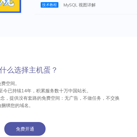
MySQL 视图详解
技术教程
主机蛋的一封信
一样，静静地等待着破壳而出，最终展翅飞翔？现在，主机蛋为你提
更加广阔的天地。
追寻梦想的过程中，资金往往是一个难题。我们为此准备了免费的空
什么选择主机蛋？
发布富有创意的作品，主机蛋都将为你提供强有力的支持，让你的网
免费空间。
间至今已持续14年，积累服务数十万中国站长。
像是温暖的孵化器，稳定而可靠，确保你的网站能够24小时不断成长
理念，提供没有套路的免费空间：无广告，不做任务，不交换
由捆绑您的域名。
是，我们提供了宽广的存储空间和丰富的搭建工具，帮助你快速打造
应该有机会让自己的创意飞扬。无论你是想记录生活的点滴，展示个
免费开通
最终展翅飞翔，成就一番非凡的事业。