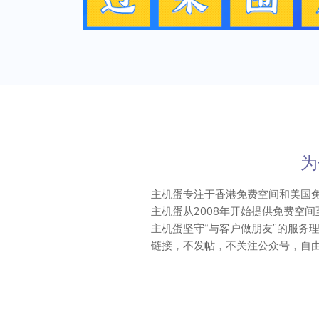
亲爱的朋友们，
你是否曾想过，你的梦想会像一只蛋
我们的支持，你的网站将破壳而出，飞向
主机蛋深知，许多刚刚起步的朋友在
为
是要搭建个人博客、展示企业形象，还是
主机蛋专注于香港免费空间和美国
鹰。
主机蛋从2008年开始提供免费空
为什么选择主机蛋？我们的服务器就
主机蛋坚守“与客户做朋友”的服务
链接，不发帖，不关注公众号，自
盾，随时为你提供支持与帮助。更重要的
到翅膀，一步步实现。
主机蛋相信，每一个有梦想的人，都
伴着你，助力你的梦想从“蛋”开始孵化，