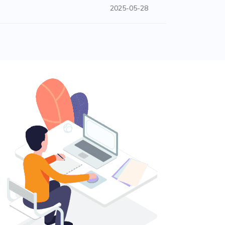
2025-05-28
供了这个机会！就像蛋壳里的小生命，借助
间，让你从一开始就可以无忧起航。无论你
站从一个小小的蛋壳，逐渐孵化成翱翔的雄
。我们强大的技术团队，将是你最坚实的后
出一个独一无二的网站，让你的梦想从蛋壳
人才华，还是分享商业理念，主机蛋都将陪