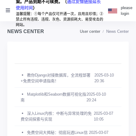
案。产品到期不可续费。（
通过友情链接延长
使用时间
）
please
login
温馨提醒：①每个产品仅可开通一次，且用且珍惜；②
禁止所有违规、违规、灰色、资源损耗大、易受攻击的
网站。
NEWS CENTER
User center
News Center
教你Django对接数据库，全流程部署
2025-03-10
+免费空间申请指南！
20:36
Matplotlib和Seaborn数据可视化指
2025-03-10
南
20:24
深入Linux内核：中断与异常处理的免
2025-03-07
费空间探索与实现
10:05
免费空间大揭秘：彻底玩透Linux信
2025-03-07